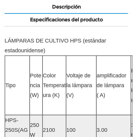
Descripción
Especificaciones del producto
LÁMPARAS DE CULTIVO HPS (estándar
estadounidense)
L
Pote
Color
Voltaje de
amplificador
n
Tipo
ncia
Temperat
la lámpara
de lámpara
Fl
(W)
ura (K)
(V)
( A)
(L
HPS-
250
3
250S(AG
2100
100
3.00
W
0