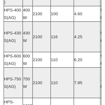
)
HPS-400
400
5
2100
100
4.60
S(AG)
W
0
HPS-430
430
5
2100
116
4.25
S(AG)
W
0
HPS-600
600
9
2100
110
6.20
S(AG)
W
0
HPS-750
750
1
2100
110
7.85
S(AG)
W
0
HPS-