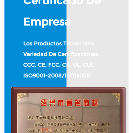
Certificado De
Empresa
Los Productos Tienen Una
Variedad De Certificaciones,
CCC, CE, FCC, CB, UL, CUL
ISO9001-2008/ISO14000